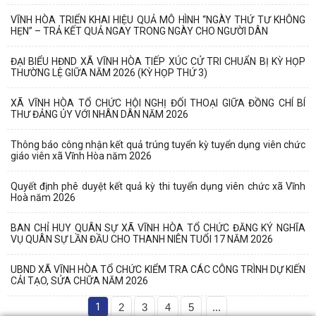
VĨNH HÒA TRIỂN KHAI HIỆU QUẢ MÔ HÌNH “NGÀY THỨ TƯ KHÔNG
HẸN” – TRẢ KẾT QUẢ NGAY TRONG NGÀY CHO NGƯỜI DÂN
ĐẠI BIỂU HĐND XÃ VĨNH HÒA TIẾP XÚC CỬ TRI CHUẨN BỊ KỲ HỌP
THƯỜNG LỆ GIỮA NĂM 2026 (KỲ HỌP THỨ 3)
XÃ VĨNH HÒA TỔ CHỨC HỘI NGHỊ ĐỐI THOẠI GIỮA ĐỒNG CHÍ BÍ
THƯ ĐẢNG ỦY VỚI NHÂN DÂN NĂM 2026
Thông báo công nhận kết quả trúng tuyển kỳ tuyển dụng viên chức
giáo viên xã Vĩnh Hòa năm 2026
Quyết định phê duyệt kết quả kỳ thi tuyển dụng viên chức xã Vĩnh
Hoà năm 2026
BAN CHỈ HUY QUÂN SỰ XÃ VĨNH HÒA TỔ CHỨC ĐĂNG KÝ NGHĨA
VỤ QUÂN SỰ LẦN ĐẦU CHO THANH NIÊN TUỔI 17 NĂM 2026
UBND XÃ VĨNH HÒA TỔ CHỨC KIỂM TRA CÁC CÔNG TRÌNH DỰ KIẾN
CẢI TẠO, SỬA CHỮA NĂM 2026
1
2
3
4
5
...