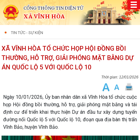
CỔNG THÔNG TIN ĐIỆN TỬ
XÃ VĨNH HÒA
TIN TỨC - SỰ KIỆN
XÃ VĨNH HÒA TỔ CHỨC HỌP HỘI ĐỒNG BỒI
THƯỜNG, HỖ TRỢ, GIẢI PHÓNG MẶT BẰNG DỰ
ÁN QUỐC LỘ 5 VỚI QUỐC LỘ 10
12/01/2026
Ngày 10/01/2026, Ủy ban nhân dân xã Vĩnh Hòa tổ chức cuộc
họp Hội đồng bồi thường, hỗ trợ, giải phóng mặt bằng và tái
định cư để triển khai thực hiện Dự án đầu tư xây dựng tuyến
đường nối Quốc lộ 5 với Quốc lộ 10, đoạn qua địa bàn thị trấn
Vĩnh Bảo, huyện Vĩnh Bảo.