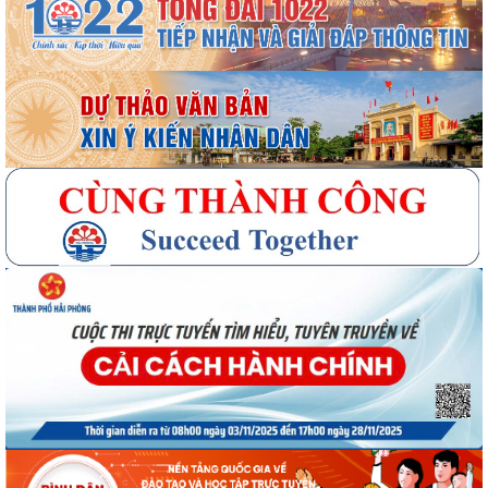
Quyết định số 3091/QĐ-UBND ngày 05/8/2026 của UBND thành phố
Về việc công bố thủ tục hành chính ban...
Quyết định số 3095/QĐ-UBND ngày 05/8/2026 của UBND thành phố
Về việc công bố danh mục thủ tục hành...
Quyết định công bố Người phát ngôn xã Vĩnh Hoà
Thông báo đấu giá Quyền sử dụng đất tại thôn Xuân Hùng ( cũ), xã
Vĩnh Hòa, thành phố Hải Phòng.
VI PHẠM HÀNH CHÍNH TRONG LĨNH VỰC ĐẦU TƯ KINH DOANH
Thông báo công nhận kết quả trúng tuyển kỳ tuyển dụng viên chức
giáo viên xã Vĩnh Hòa năm 2026
Quyết định phê duyệt kết quả kỳ thi tuyển dụng viên chức xã Vĩnh Hoà
năm 2026
Kế hoạch Tổ chức Cuộc thi và Triển lãm ảnh đẹp về Gia đình năm 2026,
chủ đề: “Khoảnh khắc sum họp”...