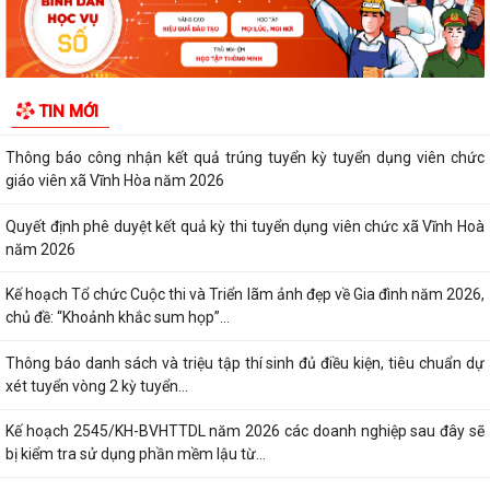
Thông báo danh sách và triệu tập thí sinh đủ điều kiện, tiêu chuẩn dự
xét tuyển vòng 2 kỳ tuyển...
Kế hoạch 2545/KH-BVHTTDL năm 2026 các doanh nghiệp sau đây sẽ
TIN MỚI
bị kiểm tra sử dụng phần mềm lậu từ...
CHÍNH SÁCH THUẾ ĐỐI VỚI HỘ KINH DOANH
XỬ PHẠT HÀNH CHÍNH TRONG LĨNH VỰC LƯU TRỮ
5 điều hộ kinh doanh có doanh thu dưới 1 tỷ đồng cần lưu ý theo quy
định mới
Thông báo về việc nâng lương trước hạn đối với cán bộ
UBND XÃ VĨNH HÒA TỔ CHỨC NGÀY CHẠY OLYMPIC VÌ SỨC KHỎE
TOÀN DÂN NĂM 2026
XÃ VĨNH HÒA TỔ CHỨC TẬP HUẤN, DIỄN TẬP CÁC PHẦN VIỆC TRONG
NGÀY BẦU CỬ