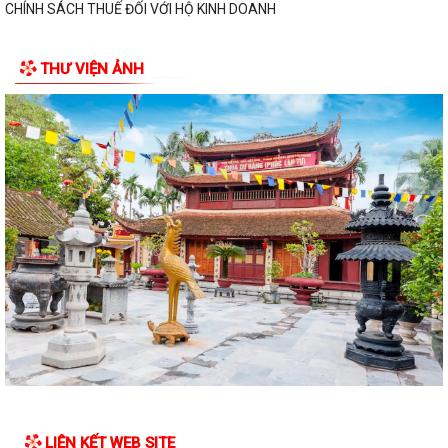
Thông báo về ngày bầu cử, địa điểm bỏ phiếu, thời gian bỏ phiếu bầu
cử đại biểu Quốc hội khóa XVI...
THƯ VIỆN ẢNH
Thông báo hưởng ứng phong trào “Toàn dân sử dụng năng lượng tiết
kiệm hiệu quả và Chiến dịch Giờ...
Toàn văn chương trình hành động của đồng chí Phạm Thành Trung -
Phó Bí thư Đảng ủy, Chủ tịch Ủy ban...
Toàn văn Chương trình hành động của đồng chí Vũ Thành Tô - Bí thư
Đảng ủy, Chủ tịch Hội đồng nhân...
Nghị quyết số 03/NQ-UBBC ngày 23/02/2026 của Ủy ban bầu cử xã về
việc lập và công bố danh sách...
Ngày 15/02/2026, Ủy ban Bầu cử thành phố Hải Phòng đã ban hành
Nghị quyết số 03/NQ-UBBC về việc lập...
Công an xã Vĩnh Hoà ra quân cao điểm tấn công, trấn áp tội phạm, bảo
đảm an ninh trật tự
LIÊN KẾT WEB SITE
Quyết định số 556/QĐ-UBND ngày 09/02/2026 của UBND thành phố