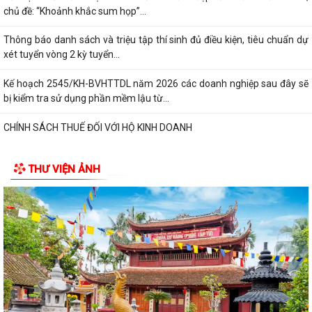
chủ đề: “Khoảnh khắc sum họp”...
Thông báo danh sách và triệu tập thí sinh đủ điều kiện, tiêu chuẩn dự
xét tuyển vòng 2 kỳ tuyển...
Kế hoạch 2545/KH-BVHTTDL năm 2026 các doanh nghiệp sau đây sẽ
bị kiểm tra sử dụng phần mềm lậu từ...
CHÍNH SÁCH THUẾ ĐỐI VỚI HỘ KINH DOANH
XỬ PHẠT HÀNH CHÍNH TRONG LĨNH VỰC LƯU TRỮ
THƯ VIỆN ẢNH
5 điều hộ kinh doanh có doanh thu dưới 1 tỷ đồng cần lưu ý theo quy
định mới
Thông báo về việc nâng lương trước hạn đối với cán bộ
UBND XÃ VĨNH HÒA TỔ CHỨC NGÀY CHẠY OLYMPIC VÌ SỨC KHỎE
TOÀN DÂN NĂM 2026
XÃ VĨNH HÒA TỔ CHỨC TẬP HUẤN, DIỄN TẬP CÁC PHẦN VIỆC TRONG