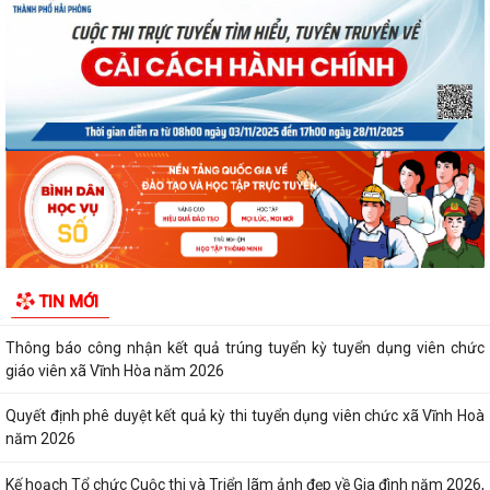
Quyết định số 3091/QĐ-UBND ngày 05/8/2026 của UBND thành phố
Về việc công bố thủ tục hành chính ban...
Quyết định số 3095/QĐ-UBND ngày 05/8/2026 của UBND thành phố
Về việc công bố danh mục thủ tục hành...
Quyết định công bố Người phát ngôn xã Vĩnh Hoà
Thông báo đấu giá Quyền sử dụng đất tại thôn Xuân Hùng ( cũ), xã
Vĩnh Hòa, thành phố Hải Phòng.
TIN MỚI
VI PHẠM HÀNH CHÍNH TRONG LĨNH VỰC ĐẦU TƯ KINH DOANH
Thông báo công nhận kết quả trúng tuyển kỳ tuyển dụng viên chức
giáo viên xã Vĩnh Hòa năm 2026
Quyết định phê duyệt kết quả kỳ thi tuyển dụng viên chức xã Vĩnh Hoà
năm 2026
Kế hoạch Tổ chức Cuộc thi và Triển lãm ảnh đẹp về Gia đình năm 2026,