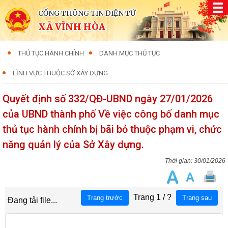
CỔNG THÔNG TIN ĐIỆN TỬ
XÃ VĨNH HÒA
THỦ TỤC HÀNH CHÍNH
DANH MỤC THỦ TỤC
LĨNH VỰC THUỘC SỞ XÂY DỰNG
Quyết định số 332/QĐ-UBND ngày 27/01/2026
của UBND thành phố Về việc công bố danh mục
thủ tục hành chính bị bãi bỏ thuộc phạm vi, chức
năng quản lý của Sở Xây dựng.
30/01/2026