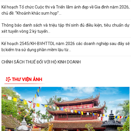
Kế hoạch Tổ chức Cuộc thi và Triển lãm ảnh đẹp về Gia đình năm 2026,
chủ đề: “Khoảnh khắc sum họp”...
Thông báo danh sách và triệu tập thí sinh đủ điều kiện, tiêu chuẩn dự
xét tuyển vòng 2 kỳ tuyển...
Kế hoạch 2545/KH-BVHTTDL năm 2026 các doanh nghiệp sau đây sẽ
bị kiểm tra sử dụng phần mềm lậu từ...
CHÍNH SÁCH THUẾ ĐỐI VỚI HỘ KINH DOANH
XỬ PHẠT HÀNH CHÍNH TRONG LĨNH VỰC LƯU TRỮ
THƯ VIỆN ẢNH
5 điều hộ kinh doanh có doanh thu dưới 1 tỷ đồng cần lưu ý theo quy
định mới
Thông báo về việc nâng lương trước hạn đối với cán bộ
UBND XÃ VĨNH HÒA TỔ CHỨC NGÀY CHẠY OLYMPIC VÌ SỨC KHỎE
TOÀN DÂN NĂM 2026