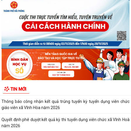
Quyết định số 3091/QĐ-UBND ngày 05/8/2026 của UBND thành phố
Về việc công bố thủ tục hành chính ban...
Quyết định số 3095/QĐ-UBND ngày 05/8/2026 của UBND thành phố
Về việc công bố danh mục thủ tục hành...
Quyết định công bố Người phát ngôn xã Vĩnh Hoà
Thông báo đấu giá Quyền sử dụng đất tại thôn Xuân Hùng ( cũ), xã
Vĩnh Hòa, thành phố Hải Phòng.
TIN MỚI
VI PHẠM HÀNH CHÍNH TRONG LĨNH VỰC ĐẦU TƯ KINH DOANH
Thông báo công nhận kết quả trúng tuyển kỳ tuyển dụng viên chức
giáo viên xã Vĩnh Hòa năm 2026
Quyết định phê duyệt kết quả kỳ thi tuyển dụng viên chức xã Vĩnh Hoà
năm 2026