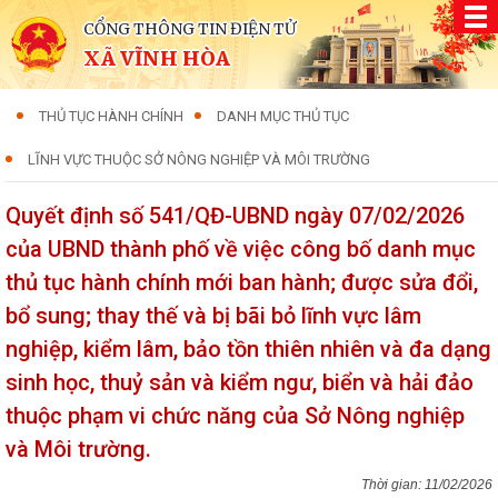
CỔNG THÔNG TIN ĐIỆN TỬ
XÃ VĨNH HÒA
THỦ TỤC HÀNH CHÍNH
DANH MỤC THỦ TỤC
LĨNH VỰC THUỘC SỞ NÔNG NGHIỆP VÀ MÔI TRƯỜNG
Quyết định số 541/QĐ-UBND ngày 07/02/2026
của UBND thành phố về việc công bố danh mục
thủ tục hành chính mới ban hành; được sửa đổi,
bổ sung; thay thế và bị bãi bỏ lĩnh vực lâm
nghiệp, kiểm lâm, bảo tồn thiên nhiên và đa dạng
sinh học, thuỷ sản và kiểm ngư, biển và hải đảo
thuộc phạm vi chức năng của Sở Nông nghiệp
và Môi trường.
11/02/2026