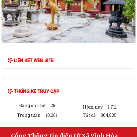
XÃ VĨNH HÒA TỔ CHỨC TẬP HUẤN, DIỄN TẬP CÁC PHẦN VIỆC TRONG
NGÀY BẦU CỬ
Thông báo về ngày bầu cử, địa điểm bỏ phiếu, thời gian bỏ phiếu bầu
cử đại biểu Quốc hội khóa XVI...
Thông báo hưởng ứng phong trào “Toàn dân sử dụng năng lượng tiết
kiệm hiệu quả và Chiến dịch Giờ...
LIÊN KẾT WEB SITE
Toàn văn chương trình hành động của đồng chí Phạm Thành Trung -
Phó Bí thư Đảng ủy, Chủ tịch Ủy ban...
Toàn văn Chương trình hành động của đồng chí Vũ Thành Tô - Bí thư
Đảng ủy, Chủ tịch Hội đồng nhân...
THỐNG KÊ TRUY CẬP
Nghị quyết số 03/NQ-UBBC ngày 23/02/2026 của Ủy ban bầu cử xã về
Đang online:
28
việc lập và công bố danh sách...
Hôm nay:
1,711
Trong tuần:
10,201
Tất cả:
364,835
Ngày 15/02/2026, Ủy ban Bầu cử thành phố Hải Phòng đã ban hành
Nghị quyết số 03/NQ-UBBC về việc lập...
Cổng Thông tin điện tử Xã Vĩnh Hòa,