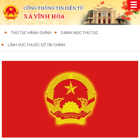
CỔNG THÔNG TIN ĐIỆN TỬ
XÃ VĨNH HÒA
THỦ TỤC HÀNH CHÍNH
DANH MỤC THỦ TỤC
LĨNH VỰC THUỘC SỞ TÀI CHÍNH