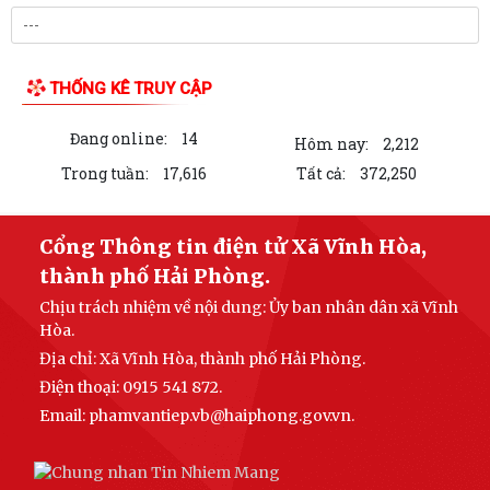
THỐNG KÊ TRUY CẬP
Đang online:
14
Hôm nay:
2,212
Trong tuần:
17,616
Tất cả:
372,250
Cổng Thông tin điện tử Xã Vĩnh Hòa,
thành phố Hải Phòng.
Chịu trách nhiệm về nội dung: Ủy ban nhân dân xã Vĩnh
Hòa.
Địa chỉ: Xã Vĩnh Hòa, thành phố Hải Phòng.
Điện thoại: 0915 541 872.
Email: phamvantiep.vb@haiphong.gov.vn.