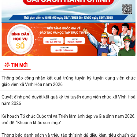
Về việc công bố thủ tục hành chính ban...
Quyết định số 3095/QĐ-UBND ngày 05/8/2026 của UBND thành phố
Về việc công bố danh mục thủ tục hành...
Quyết định công bố Người phát ngôn xã Vĩnh Hoà
Thông báo đấu giá Quyền sử dụng đất tại thôn Xuân Hùng ( cũ), xã
Vĩnh Hòa, thành phố Hải Phòng.
TIN MỚI
VI PHẠM HÀNH CHÍNH TRONG LĨNH VỰC ĐẦU TƯ KINH DOANH
Thông báo công nhận kết quả trúng tuyển kỳ tuyển dụng viên chức
giáo viên xã Vĩnh Hòa năm 2026
Quyết định phê duyệt kết quả kỳ thi tuyển dụng viên chức xã Vĩnh Hoà
năm 2026
Kế hoạch Tổ chức Cuộc thi và Triển lãm ảnh đẹp về Gia đình năm 2026,
chủ đề: “Khoảnh khắc sum họp”...
Thông báo danh sách và triệu tập thí sinh đủ điều kiện, tiêu chuẩn dự