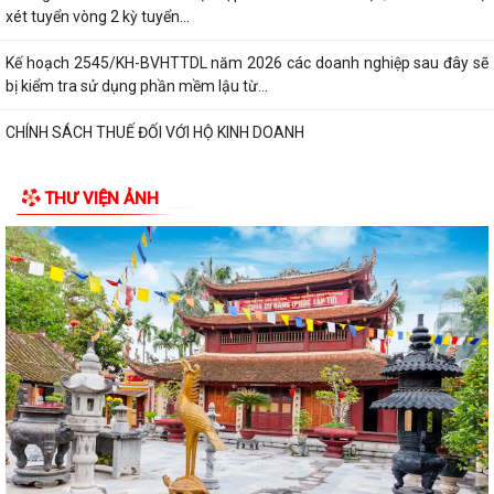
xét tuyển vòng 2 kỳ tuyển...
Kế hoạch 2545/KH-BVHTTDL năm 2026 các doanh nghiệp sau đây sẽ
bị kiểm tra sử dụng phần mềm lậu từ...
CHÍNH SÁCH THUẾ ĐỐI VỚI HỘ KINH DOANH
XỬ PHẠT HÀNH CHÍNH TRONG LĨNH VỰC LƯU TRỮ
THƯ VIỆN ẢNH
5 điều hộ kinh doanh có doanh thu dưới 1 tỷ đồng cần lưu ý theo quy
định mới
Thông báo về việc nâng lương trước hạn đối với cán bộ
UBND XÃ VĨNH HÒA TỔ CHỨC NGÀY CHẠY OLYMPIC VÌ SỨC KHỎE
TOÀN DÂN NĂM 2026
XÃ VĨNH HÒA TỔ CHỨC TẬP HUẤN, DIỄN TẬP CÁC PHẦN VIỆC TRONG
NGÀY BẦU CỬ
Thông báo về ngày bầu cử, địa điểm bỏ phiếu, thời gian bỏ phiếu bầu