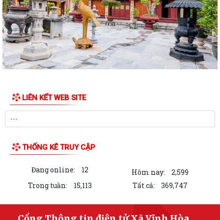
XÃ VĨNH HÒA TỔ CHỨC TẬP HUẤN, DIỄN TẬP CÁC PHẦN VIỆC TRONG
NGÀY BẦU CỬ
Thông báo về ngày bầu cử, địa điểm bỏ phiếu, thời gian bỏ phiếu bầu
cử đại biểu Quốc hội khóa XVI...
Thông báo hưởng ứng phong trào “Toàn dân sử dụng năng lượng tiết
kiệm hiệu quả và Chiến dịch Giờ...
LIÊN KẾT WEB SITE
Toàn văn chương trình hành động của đồng chí Phạm Thành Trung -
Phó Bí thư Đảng ủy, Chủ tịch Ủy ban...
Toàn văn Chương trình hành động của đồng chí Vũ Thành Tô - Bí thư
Đảng ủy, Chủ tịch Hội đồng nhân...
THỐNG KÊ TRUY CẬP
Nghị quyết số 03/NQ-UBBC ngày 23/02/2026 của Ủy ban bầu cử xã về
Đang online:
12
việc lập và công bố danh sách...
Hôm nay:
2,599
Trong tuần:
15,113
Tất cả:
369,747
Ngày 15/02/2026, Ủy ban Bầu cử thành phố Hải Phòng đã ban hành
Nghị quyết số 03/NQ-UBBC về việc lập...
Cổng Thông tin điện tử Xã Vĩnh Hòa,