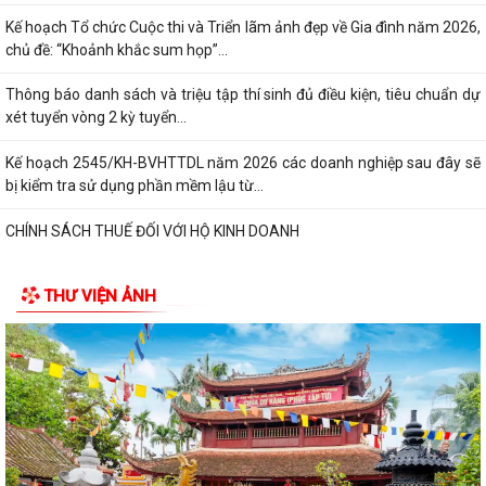
Kế hoạch Tổ chức Cuộc thi và Triển lãm ảnh đẹp về Gia đình năm 2026,
chủ đề: “Khoảnh khắc sum họp”...
Thông báo danh sách và triệu tập thí sinh đủ điều kiện, tiêu chuẩn dự
xét tuyển vòng 2 kỳ tuyển...
Kế hoạch 2545/KH-BVHTTDL năm 2026 các doanh nghiệp sau đây sẽ
bị kiểm tra sử dụng phần mềm lậu từ...
CHÍNH SÁCH THUẾ ĐỐI VỚI HỘ KINH DOANH
XỬ PHẠT HÀNH CHÍNH TRONG LĨNH VỰC LƯU TRỮ
THƯ VIỆN ẢNH
5 điều hộ kinh doanh có doanh thu dưới 1 tỷ đồng cần lưu ý theo quy
định mới
Thông báo về việc nâng lương trước hạn đối với cán bộ
UBND XÃ VĨNH HÒA TỔ CHỨC NGÀY CHẠY OLYMPIC VÌ SỨC KHỎE
TOÀN DÂN NĂM 2026