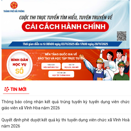
Quyết định số 3091/QĐ-UBND ngày 05/8/2026 của UBND thành phố
Về việc công bố thủ tục hành chính ban...
Quyết định số 3095/QĐ-UBND ngày 05/8/2026 của UBND thành phố
Về việc công bố danh mục thủ tục hành...
Quyết định công bố Người phát ngôn xã Vĩnh Hoà
Thông báo đấu giá Quyền sử dụng đất tại thôn Xuân Hùng ( cũ), xã
Vĩnh Hòa, thành phố Hải Phòng.
TIN MỚI
VI PHẠM HÀNH CHÍNH TRONG LĨNH VỰC ĐẦU TƯ KINH DOANH
Thông báo công nhận kết quả trúng tuyển kỳ tuyển dụng viên chức
giáo viên xã Vĩnh Hòa năm 2026
Quyết định phê duyệt kết quả kỳ thi tuyển dụng viên chức xã Vĩnh Hoà
năm 2026