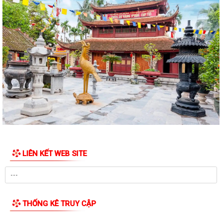
Thông báo về việc nâng lương trước hạn đối với cán bộ
UBND XÃ VĨNH HÒA TỔ CHỨC NGÀY CHẠY OLYMPIC VÌ SỨC KHỎE
TOÀN DÂN NĂM 2026
XÃ VĨNH HÒA TỔ CHỨC TẬP HUẤN, DIỄN TẬP CÁC PHẦN VIỆC TRONG
NGÀY BẦU CỬ
Thông báo về ngày bầu cử, địa điểm bỏ phiếu, thời gian bỏ phiếu bầu
cử đại biểu Quốc hội khóa XVI...
Thông báo hưởng ứng phong trào “Toàn dân sử dụng năng lượng tiết
kiệm hiệu quả và Chiến dịch Giờ...
LIÊN KẾT WEB SITE
Toàn văn chương trình hành động của đồng chí Phạm Thành Trung -
Phó Bí thư Đảng ủy, Chủ tịch Ủy ban...
Toàn văn Chương trình hành động của đồng chí Vũ Thành Tô - Bí thư
Đảng ủy, Chủ tịch Hội đồng nhân...
THỐNG KÊ TRUY CẬP
Nghị quyết số 03/NQ-UBBC ngày 23/02/2026 của Ủy ban bầu cử xã về