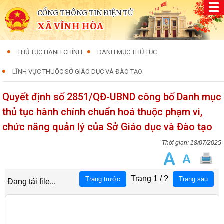
CỔNG THÔNG TIN ĐIỆN TỬ
XÃ VĨNH HÒA
THỦ TỤC HÀNH CHÍNH
DANH MỤC THỦ TỤC
LĨNH VỰC THUỘC SỞ GIÁO DỤC VÀ ĐÀO TẠO
Quyết định số 2851/QĐ-UBND công bố Danh mục
thủ tục hành chính chuẩn hoá thuộc phạm vi,
chức năng quản lý của Sở Giáo dục và Đào tạo
18/07/2025