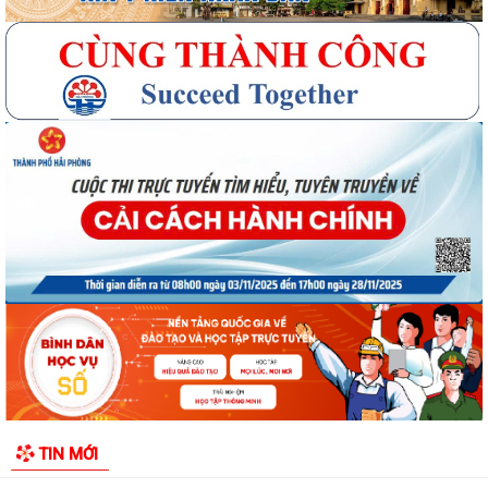
Quyết định số 3091/QĐ-UBND ngày 05/8/2026 của UBND thành phố
Về việc công bố thủ tục hành chính ban...
Quyết định số 3095/QĐ-UBND ngày 05/8/2026 của UBND thành phố
Về việc công bố danh mục thủ tục hành...
Quyết định công bố Người phát ngôn xã Vĩnh Hoà
Thông báo đấu giá Quyền sử dụng đất tại thôn Xuân Hùng ( cũ), xã
Vĩnh Hòa, thành phố Hải Phòng.
TIN MỚI
VI PHẠM HÀNH CHÍNH TRONG LĨNH VỰC ĐẦU TƯ KINH DOANH