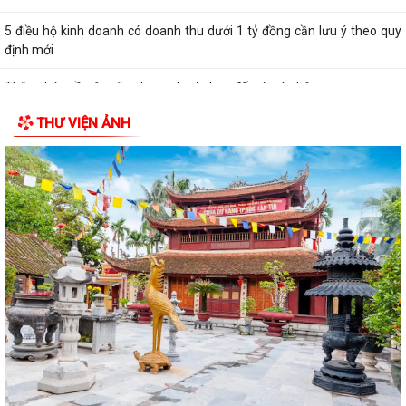
5 điều hộ kinh doanh có doanh thu dưới 1 tỷ đồng cần lưu ý theo quy
định mới
Thông báo về việc nâng lương trước hạn đối với cán bộ
THƯ VIỆN ẢNH
UBND XÃ VĨNH HÒA TỔ CHỨC NGÀY CHẠY OLYMPIC VÌ SỨC KHỎE
TOÀN DÂN NĂM 2026
XÃ VĨNH HÒA TỔ CHỨC TẬP HUẤN, DIỄN TẬP CÁC PHẦN VIỆC TRONG
NGÀY BẦU CỬ
Thông báo về ngày bầu cử, địa điểm bỏ phiếu, thời gian bỏ phiếu bầu
cử đại biểu Quốc hội khóa XVI...
Thông báo hưởng ứng phong trào “Toàn dân sử dụng năng lượng tiết
kiệm hiệu quả và Chiến dịch Giờ...
Toàn văn chương trình hành động của đồng chí Phạm Thành Trung -
Phó Bí thư Đảng ủy, Chủ tịch Ủy ban...