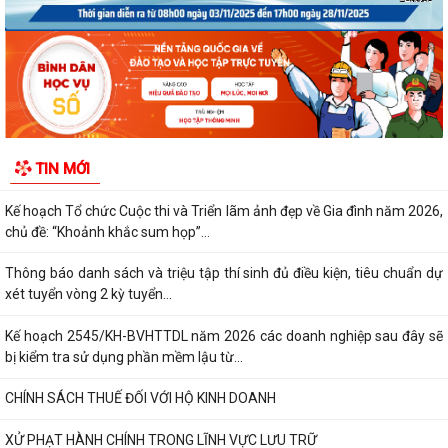
Vĩnh Hòa, thành phố Hải Phòng.
VI PHẠM HÀNH CHÍNH TRONG LĨNH VỰC ĐẦU TƯ KINH DOANH
Thông báo công nhận kết quả trúng tuyển kỳ tuyển dụng viên chức
giáo viên xã Vĩnh Hòa năm 2026
Quyết định phê duyệt kết quả kỳ thi tuyển dụng viên chức xã Vĩnh Hoà
TIN MỚI
năm 2026
Kế hoạch Tổ chức Cuộc thi và Triển lãm ảnh đẹp về Gia đình năm 2026,
chủ đề: “Khoảnh khắc sum họp”...
Thông báo danh sách và triệu tập thí sinh đủ điều kiện, tiêu chuẩn dự
xét tuyển vòng 2 kỳ tuyển...
Kế hoạch 2545/KH-BVHTTDL năm 2026 các doanh nghiệp sau đây sẽ
bị kiểm tra sử dụng phần mềm lậu từ...
CHÍNH SÁCH THUẾ ĐỐI VỚI HỘ KINH DOANH
XỬ PHẠT HÀNH CHÍNH TRONG LĨNH VỰC LƯU TRỮ