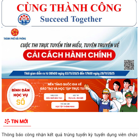
Quyết định số 3091/QĐ-UBND ngày 05/8/2026 của UBND thành phố
Về việc công bố thủ tục hành chính ban...
Quyết định số 3095/QĐ-UBND ngày 05/8/2026 của UBND thành phố
Về việc công bố danh mục thủ tục hành...
Quyết định công bố Người phát ngôn xã Vĩnh Hoà
Thông báo đấu giá Quyền sử dụng đất tại thôn Xuân Hùng ( cũ), xã
Vĩnh Hòa, thành phố Hải Phòng.
VI PHẠM HÀNH CHÍNH TRONG LĨNH VỰC ĐẦU TƯ KINH DOANH
TIN MỚI
Thông báo công nhận kết quả trúng tuyển kỳ tuyển dụng viên chức
giáo viên xã Vĩnh Hòa năm 2026