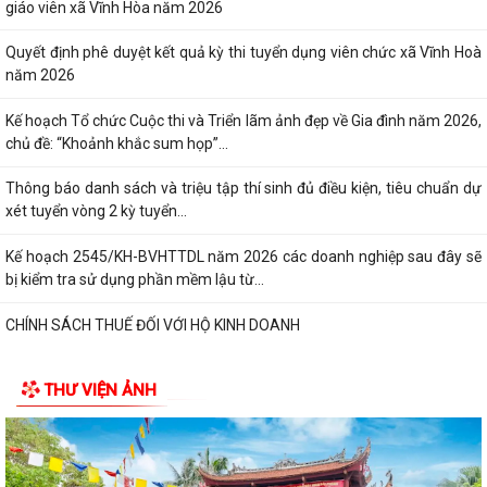
Quyết định phê duyệt kết quả kỳ thi tuyển dụng viên chức xã Vĩnh Hoà
năm 2026
Kế hoạch Tổ chức Cuộc thi và Triển lãm ảnh đẹp về Gia đình năm 2026,
chủ đề: “Khoảnh khắc sum họp”...
Thông báo danh sách và triệu tập thí sinh đủ điều kiện, tiêu chuẩn dự
xét tuyển vòng 2 kỳ tuyển...
Kế hoạch 2545/KH-BVHTTDL năm 2026 các doanh nghiệp sau đây sẽ
bị kiểm tra sử dụng phần mềm lậu từ...
CHÍNH SÁCH THUẾ ĐỐI VỚI HỘ KINH DOANH
XỬ PHẠT HÀNH CHÍNH TRONG LĨNH VỰC LƯU TRỮ
5 điều hộ kinh doanh có doanh thu dưới 1 tỷ đồng cần lưu ý theo quy
THƯ VIỆN ẢNH
định mới
Thông báo về việc nâng lương trước hạn đối với cán bộ