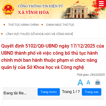
CỔNG THÔNG TIN ĐIỆN TỬ
XÃ VĨNH HÒA
THỦ TỤC HÀNH CHÍNH
DANH MỤC THỦ TỤC
LĨNH VỰC THUỘC SỞ KHOA HỌC VÀ CÔNG NGHỆ
Quyết định 5102/QĐ-UBND ngày 17/12/2025 của
UBND thành phố về việc công bố thủ tục hành
chính mới ban hành thuộc phạm vi chức năng
quản lý của Sở Khoa học và Công nghệ
24/12/2025