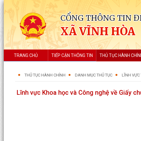
CỔNG THÔNG TIN Đ
XÃ VĨNH HÒA
TRANG CHỦ
TIẾP CẬN THÔNG TIN
THỦ TỤC HÀNH CHÍN
THỦ TỤC HÀNH CHÍNH
DANH MỤC THỦ TỤC
LĨNH VỰC
Lĩnh vực Khoa học và Công nghệ về Giấy c