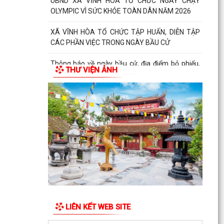
UBND XÃ VĨNH HÒA TỔ CHỨC NGÀY CHẠY
OLYMPIC VÌ SỨC KHỎE TOÀN DÂN NĂM 2026
XÃ VĨNH HÒA TỔ CHỨC TẬP HUẤN, DIỄN TẬP
CÁC PHẦN VIỆC TRONG NGÀY BẦU CỬ
Thông báo về ngày bầu cử, địa điểm bỏ phiếu,
THƯ VIỆN ẢNH
thời gian bỏ phiếu bầu cử đại biểu Quốc hội khóa
XVI...
Thông báo hưởng ứng phong trào “Toàn dân sử
dụng năng lượng tiết kiệm hiệu quả và Chiến
dịch Giờ...
Toàn văn chương trình hành động của đồng chí
Phạm Thành Trung - Phó Bí thư Đảng ủy, Chủ
tịch Ủy ban...
Toàn văn Chương trình hành động của đồng chí
Vũ Thành Tô - Bí thư Đảng ủy, Chủ tịch Hội đồng
LIÊN KẾT WEB SITE
nhân...