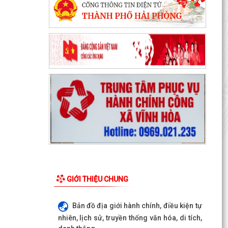
Quyết định số 3091/QĐ-UBND ngày 05/8/2026
GIỚI THIỆU CHUNG
của UBND thành phố Về việc công bố thủ tục
hành chính ban...
Bản đồ địa giới hành chính, điều kiện tự
Quyết định số 3095/QĐ-UBND ngày 05/8/2026
nhiên, lịch sử, truyền thống văn hóa, di tích,
của UBND thành phố Về việc công bố danh mục