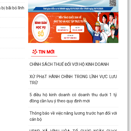
sum họp”...
ị bãi bỏ lĩnh
Thông báo danh sách và triệu tập thí sinh đủ
điều kiện, tiêu chuẩn dự xét tuyển vòng 2 kỳ
tuyển...
Kế hoạch 2545/KH-BVHTTDL năm 2026 các
doanh nghiệp sau đây sẽ bị kiểm tra sử dụng
TIN MỚI
phần mềm lậu từ...
CHÍNH SÁCH THUẾ ĐỐI VỚI HỘ KINH DOANH
XỬ PHẠT HÀNH CHÍNH TRONG LĨNH VỰC LƯU
TRỮ
5 điều hộ kinh doanh có doanh thu dưới 1 tỷ
đồng cần lưu ý theo quy định mới
Thông báo về việc nâng lương trước hạn đối với
cán bộ