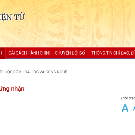
IỆN TỬ
H
CẢI CÁCH HÀNH CHÍNH - CHUYỂN ĐỔI SỐ
THÔNG TIN CHỈ ĐẠO, Đ
 THUỘC SỞ KHOA HỌC VÀ CÔNG NGHỆ
hứng nhận