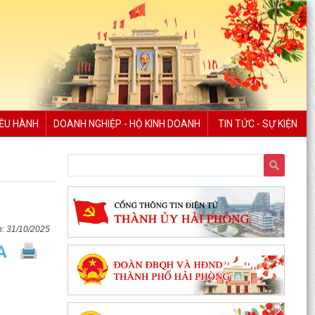
IỀU HÀNH
DOANH NGHIỆP - HỘ KINH DOANH
TIN TỨC - SỰ KIỆN
31/10/2025