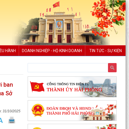
IỀU HÀNH
DOANH NGHIỆP - HỘ KINH DOANH
TIN TỨC - SỰ KIỆN
i ban
ủa Sở
31/10/2025