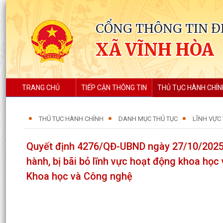
CỔNG THÔNG TIN Đ
XÃ VĨNH HÒA
TRANG CHỦ
TIẾP CẬN THÔNG TIN
THỦ TỤC HÀNH CHÍN
THỦ TỤC HÀNH CHÍNH
DANH MỤC THỦ TỤC
LĨNH VỰC
Quyết định 4276/QĐ-UBND ngày 27/10/2025 
hành, bị bãi bỏ lĩnh vực hoạt động khoa họ
Khoa học và Công nghệ