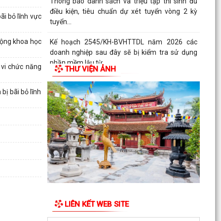
Thông báo danh sách và triệu tập thí sinh đủ
điều kiện, tiêu chuẩn dự xét tuyển vòng 2 kỳ
i bỏ lĩnh vực
tuyển...
động khoa học
Kế hoạch 2545/KH-BVHTTDL năm 2026 các
doanh nghiệp sau đây sẽ bị kiểm tra sử dụng
phần mềm lậu từ...
vi chức năng
THƯ VIỆN ẢNH
CHÍNH SÁCH THUẾ ĐỐI VỚI HỘ KINH DOANH
ị bãi bỏ lĩnh
XỬ PHẠT HÀNH CHÍNH TRONG LĨNH VỰC LƯU
TRỮ
5 điều hộ kinh doanh có doanh thu dưới 1 tỷ
đồng cần lưu ý theo quy định mới
Thông báo về việc nâng lương trước hạn đối với
cán bộ
UBND XÃ VĨNH HÒA TỔ CHỨC NGÀY CHẠY
LIÊN KẾT WEB SITE
OLYMPIC VÌ SỨC KHỎE TOÀN DÂN NĂM 2026