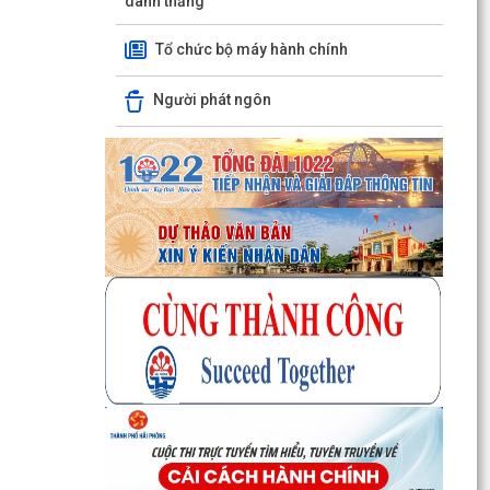
danh thắng
Tổ chức bộ máy hành chính
Người phát ngôn
Quyết định số 3091/QĐ-UBND ngày 05/8/2026
của UBND thành phố Về việc công bố thủ tục
hành chính ban...
Quyết định số 3095/QĐ-UBND ngày 05/8/2026
của UBND thành phố Về việc công bố danh mục
thủ tục hành...