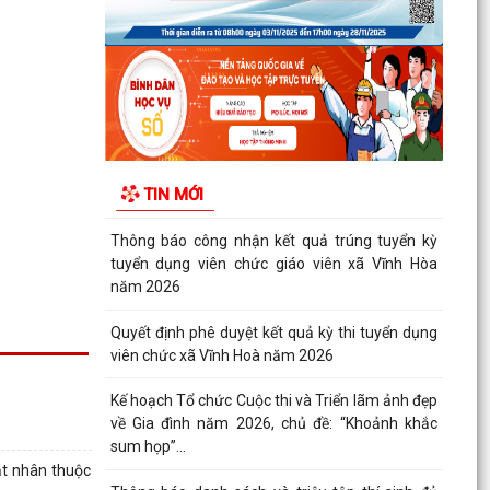
Quyết định công bố Người phát ngôn xã Vĩnh
Hoà
Thông báo đấu giá Quyền sử dụng đất tại thôn
Xuân Hùng ( cũ), xã Vĩnh Hòa, thành phố Hải
Phòng.
VI PHẠM HÀNH CHÍNH TRONG LĨNH VỰC ĐẦU
TIN MỚI
TƯ KINH DOANH
Thông báo công nhận kết quả trúng tuyển kỳ
tuyển dụng viên chức giáo viên xã Vĩnh Hòa
năm 2026
Quyết định phê duyệt kết quả kỳ thi tuyển dụng
viên chức xã Vĩnh Hoà năm 2026
Kế hoạch Tổ chức Cuộc thi và Triển lãm ảnh đẹp
về Gia đình năm 2026, chủ đề: “Khoảnh khắc
sum họp”...
ạt nhân thuộc