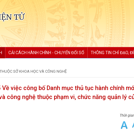
IỆN TỬ
H
CẢI CÁCH HÀNH CHÍNH - CHUYỂN ĐỔI SỐ
THÔNG TIN CHỈ ĐẠO, Đ
 THUỘC SỞ KHOA HỌC VÀ CÔNG NGHỆ
Về việc công bố Danh mục thủ tục hành chính mớ
c và công nghệ thuộc phạm vi, chức năng quản lý c