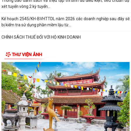
Thông báo danh sách và triệu tập thí sinh đủ điều kiện, tiêu chuẩn dự
xét tuyển vòng 2 kỳ tuyển...
Kế hoạch 2545/KH-BVHTTDL năm 2026 các doanh nghiệp sau đây sẽ
bị kiểm tra sử dụng phần mềm lậu từ...
CHÍNH SÁCH THUẾ ĐỐI VỚI HỘ KINH DOANH
XỬ PHẠT HÀNH CHÍNH TRONG LĨNH VỰC LƯU TRỮ
THƯ VIỆN ẢNH
5 điều hộ kinh doanh có doanh thu dưới 1 tỷ đồng cần lưu ý theo quy
định mới
Thông báo về việc nâng lương trước hạn đối với cán bộ
UBND XÃ VĨNH HÒA TỔ CHỨC NGÀY CHẠY OLYMPIC VÌ SỨC KHỎE
TOÀN DÂN NĂM 2026
XÃ VĨNH HÒA TỔ CHỨC TẬP HUẤN, DIỄN TẬP CÁC PHẦN VIỆC TRONG
NGÀY BẦU CỬ
Thông báo về ngày bầu cử, địa điểm bỏ phiếu, thời gian bỏ phiếu bầu