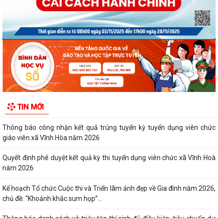
Về việc công bố thủ tục hành chính ban...
Quyết định số 3095/QĐ-UBND ngày 05/8/2026 của UBND thành phố
Về việc công bố danh mục thủ tục hành...
Quyết định công bố Người phát ngôn xã Vĩnh Hoà
Thông báo đấu giá Quyền sử dụng đất tại thôn Xuân Hùng ( cũ), xã
Vĩnh Hòa, thành phố Hải Phòng.
TIN MỚI
VI PHẠM HÀNH CHÍNH TRONG LĨNH VỰC ĐẦU TƯ KINH DOANH
Thông báo công nhận kết quả trúng tuyển kỳ tuyển dụng viên chức
giáo viên xã Vĩnh Hòa năm 2026
Quyết định phê duyệt kết quả kỳ thi tuyển dụng viên chức xã Vĩnh Hoà
năm 2026
Kế hoạch Tổ chức Cuộc thi và Triển lãm ảnh đẹp về Gia đình năm 2026,
chủ đề: “Khoảnh khắc sum họp”...