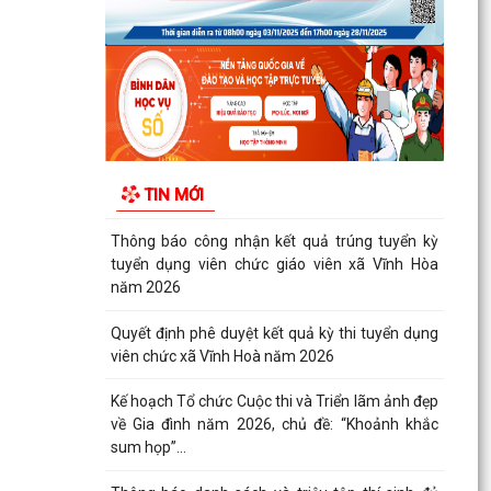
Quyết định công bố Người phát ngôn xã Vĩnh
Hoà
Thông báo đấu giá Quyền sử dụng đất tại thôn
Xuân Hùng ( cũ), xã Vĩnh Hòa, thành phố Hải
Phòng.
VI PHẠM HÀNH CHÍNH TRONG LĨNH VỰC ĐẦU
TIN MỚI
TƯ KINH DOANH
Thông báo công nhận kết quả trúng tuyển kỳ
tuyển dụng viên chức giáo viên xã Vĩnh Hòa
năm 2026
Quyết định phê duyệt kết quả kỳ thi tuyển dụng
viên chức xã Vĩnh Hoà năm 2026
Kế hoạch Tổ chức Cuộc thi và Triển lãm ảnh đẹp
về Gia đình năm 2026, chủ đề: “Khoảnh khắc
sum họp”...