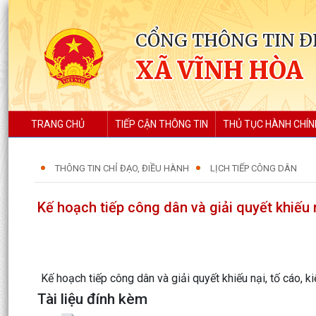
CỔNG THÔNG TIN Đ
XÃ VĨNH HÒA
TRANG CHỦ
TIẾP CẬN THÔNG TIN
THỦ TỤC HÀNH CHÍN
THÔNG TIN CHỈ ĐẠO, ĐIỀU HÀNH
LỊCH TIẾP CÔNG DÂN
Kế hoạch tiếp công dân và giải quyết khiếu 
Kế hoạch tiếp công dân và giải quyết khiếu nại, tố cáo, 
Tài liệu đính kèm