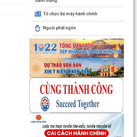
danh thắng
Tổ chức bộ máy hành chính
Người phát ngôn
Quyết định số 3091/QĐ-UBND ngày 05/8/2026
của UBND thành phố Về việc công bố thủ tục
hành chính ban...
Quyết định số 3095/QĐ-UBND ngày 05/8/2026
của UBND thành phố Về việc công bố danh mục
thủ tục hành...