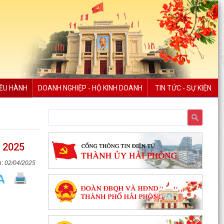
IỀU HÀNH
DOANH NGHIỆP - HỘ KINH DOANH
TIN TỨC - SỰ KIỆN
m 2025
02/04/2025