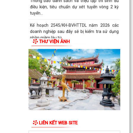
Thông báo danh sách và triệu tập thí sinh đủ
điều kiện, tiêu chuẩn dự xét tuyển vòng 2 kỳ
tuyển...
Kế hoạch 2545/KH-BVHTTDL năm 2026 các
doanh nghiệp sau đây sẽ bị kiểm tra sử dụng
phần mềm lậu từ...
THƯ VIỆN ẢNH
CHÍNH SÁCH THUẾ ĐỐI VỚI HỘ KINH DOANH
XỬ PHẠT HÀNH CHÍNH TRONG LĨNH VỰC LƯU
TRỮ
5 điều hộ kinh doanh có doanh thu dưới 1 tỷ
đồng cần lưu ý theo quy định mới
Thông báo về việc nâng lương trước hạn đối với
cán bộ
UBND XÃ VĨNH HÒA TỔ CHỨC NGÀY CHẠY
LIÊN KẾT WEB SITE
OLYMPIC VÌ SỨC KHỎE TOÀN DÂN NĂM 2026