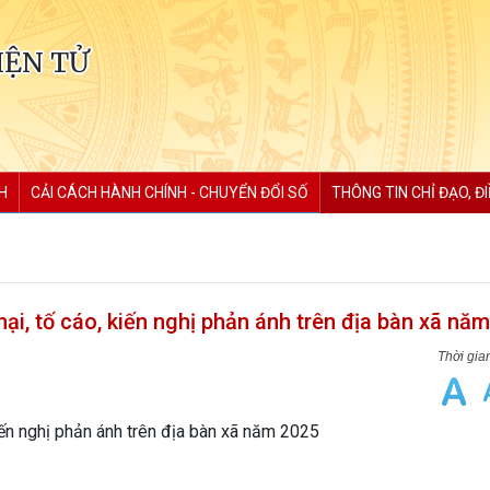
IỆN TỬ
H
CẢI CÁCH HÀNH CHÍNH - CHUYỂN ĐỔI SỐ
THÔNG TIN CHỈ ĐẠO, Đ
nại, tố cáo, kiến nghị phản ánh trên địa bàn xã nă
kiến nghị phản ánh trên địa bàn xã năm 2025