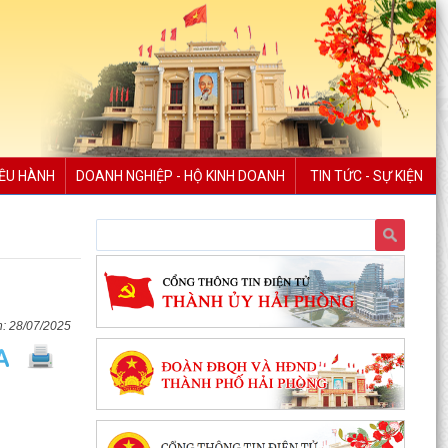
IỀU HÀNH
DOANH NGHIỆP - HỘ KINH DOANH
TIN TỨC - SỰ KIỆN
28/07/2025