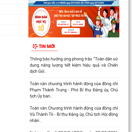
OLYMPIC VÌ SỨC KHỎE TOÀN DÂN NĂM 2026
XÃ VĨNH HÒA TỔ CHỨC TẬP HUẤN, DIỄN TẬP
CÁC PHẦN VIỆC TRONG NGÀY BẦU CỬ
Thông báo về ngày bầu cử, địa điểm bỏ phiếu,
thời gian bỏ phiếu bầu cử đại biểu Quốc hội khóa
TIN MỚI
XVI...
Thông báo hưởng ứng phong trào “Toàn dân sử
dụng năng lượng tiết kiệm hiệu quả và Chiến
dịch Giờ...
Toàn văn chương trình hành động của đồng chí
Phạm Thành Trung - Phó Bí thư Đảng ủy, Chủ
tịch Ủy ban...
Toàn văn Chương trình hành động của đồng chí
Vũ Thành Tô - Bí thư Đảng ủy, Chủ tịch Hội đồng
nhân...