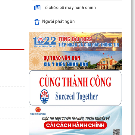
sum họp”...
Tổ chức bộ máy hành chính
Thông báo danh sách và triệu tập thí sinh đủ
điều kiện, tiêu chuẩn dự xét tuyển vòng 2 kỳ
Người phát ngôn
tuyển...
Kế hoạch 2545/KH-BVHTTDL năm 2026 các
doanh nghiệp sau đây sẽ bị kiểm tra sử dụng
phần mềm lậu từ...
CHÍNH SÁCH THUẾ ĐỐI VỚI HỘ KINH DOANH
XỬ PHẠT HÀNH CHÍNH TRONG LĨNH VỰC LƯU
TRỮ
5 điều hộ kinh doanh có doanh thu dưới 1 tỷ
đồng cần lưu ý theo quy định mới
Thông báo về việc nâng lương trước hạn đối với
cán bộ
UBND XÃ VĨNH HÒA TỔ CHỨC NGÀY CHẠY