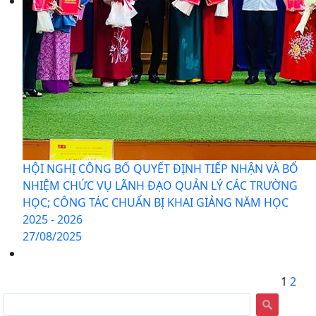
HỘI NGHỊ CÔNG BỐ QUYẾT ĐỊNH TIẾP NHẬN VÀ BỔ
NHIỆM CHỨC VỤ LÃNH ĐẠO QUẢN LÝ CÁC TRƯỜNG
HỌC; CÔNG TÁC CHUẨN BỊ KHAI GIẢNG NĂM HỌC
2025 - 2026
27/08/2025
1
2