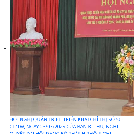
HỘI NGHỊ QUÁN TRIỆT, TRIỂN KHAI CHỈ THỊ SỐ 50-
CT/TW, NGÀY 23/07/2025 CỦA BAN BÍ THƯ; NGHỊ
QUYẾT ĐẠI HỘI ĐẢNG BỘ THÀNH PHỐ, NGHỊ