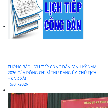
THÔNG BÁO LỊCH TIẾP CÔNG DÂN ĐỊNH KỲ NĂM
2026 CỦA ĐỒNG CHÍ BÍ THƯ ĐẢNG ỦY, CHỦ TỊCH
HĐND XÃ!
15/01/2026