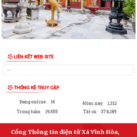
XÃ VĨNH HÒA TỔ CHỨC TẬP HUẤN, DIỄN TẬP CÁC PHẦN VIỆC TRONG
NGÀY BẦU CỬ
Thông báo về ngày bầu cử, địa điểm bỏ phiếu, thời gian bỏ phiếu bầu
cử đại biểu Quốc hội khóa XVI...
Thông báo hưởng ứng phong trào “Toàn dân sử dụng năng lượng tiết
kiệm hiệu quả và Chiến dịch Giờ...
LIÊN KẾT WEB SITE
Toàn văn chương trình hành động của đồng chí Phạm Thành Trung -
Phó Bí thư Đảng ủy, Chủ tịch Ủy ban...
Toàn văn Chương trình hành động của đồng chí Vũ Thành Tô - Bí thư
Đảng ủy, Chủ tịch Hội đồng nhân...
THỐNG KÊ TRUY CẬP
Nghị quyết số 03/NQ-UBBC ngày 23/02/2026 của Ủy ban bầu cử xã về
Đang online:
16
việc lập và công bố danh sách...
Hôm nay:
1,312
Trong tuần:
19,555
Tất cả:
374,189
Ngày 15/02/2026, Ủy ban Bầu cử thành phố Hải Phòng đã ban hành
Nghị quyết số 03/NQ-UBBC về việc lập...
Cổng Thông tin điện tử Xã Vĩnh Hòa,
Công an xã Vĩnh Hoà ra quân cao điểm tấn công, trấn áp tội phạm, bảo