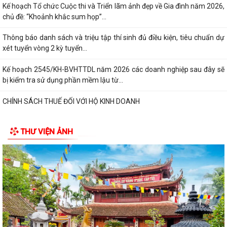
Kế hoạch Tổ chức Cuộc thi và Triển lãm ảnh đẹp về Gia đình năm 2026,
chủ đề: “Khoảnh khắc sum họp”...
Thông báo danh sách và triệu tập thí sinh đủ điều kiện, tiêu chuẩn dự
xét tuyển vòng 2 kỳ tuyển...
Kế hoạch 2545/KH-BVHTTDL năm 2026 các doanh nghiệp sau đây sẽ
bị kiểm tra sử dụng phần mềm lậu từ...
CHÍNH SÁCH THUẾ ĐỐI VỚI HỘ KINH DOANH
XỬ PHẠT HÀNH CHÍNH TRONG LĨNH VỰC LƯU TRỮ
THƯ VIỆN ẢNH
5 điều hộ kinh doanh có doanh thu dưới 1 tỷ đồng cần lưu ý theo quy
định mới
Thông báo về việc nâng lương trước hạn đối với cán bộ
UBND XÃ VĨNH HÒA TỔ CHỨC NGÀY CHẠY OLYMPIC VÌ SỨC KHỎE
TOÀN DÂN NĂM 2026