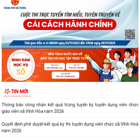
Quyết định số 3091/QĐ-UBND ngày 05/8/2026 của UBND thành phố
Về việc công bố thủ tục hành chính ban...
Quyết định số 3095/QĐ-UBND ngày 05/8/2026 của UBND thành phố
Về việc công bố danh mục thủ tục hành...
Quyết định công bố Người phát ngôn xã Vĩnh Hoà
Thông báo đấu giá Quyền sử dụng đất tại thôn Xuân Hùng ( cũ), xã
Vĩnh Hòa, thành phố Hải Phòng.
TIN MỚI
VI PHẠM HÀNH CHÍNH TRONG LĨNH VỰC ĐẦU TƯ KINH DOANH
Thông báo công nhận kết quả trúng tuyển kỳ tuyển dụng viên chức
giáo viên xã Vĩnh Hòa năm 2026
Quyết định phê duyệt kết quả kỳ thi tuyển dụng viên chức xã Vĩnh Hoà
năm 2026