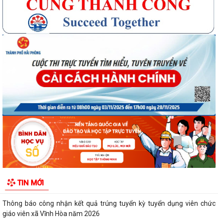
Quyết định số 3091/QĐ-UBND ngày 05/8/2026 của UBND thành phố
Về việc công bố thủ tục hành chính ban...
Quyết định số 3095/QĐ-UBND ngày 05/8/2026 của UBND thành phố
Về việc công bố danh mục thủ tục hành...
Quyết định công bố Người phát ngôn xã Vĩnh Hoà
Thông báo đấu giá Quyền sử dụng đất tại thôn Xuân Hùng ( cũ), xã
Vĩnh Hòa, thành phố Hải Phòng.
TIN MỚI
VI PHẠM HÀNH CHÍNH TRONG LĨNH VỰC ĐẦU TƯ KINH DOANH
Thông báo công nhận kết quả trúng tuyển kỳ tuyển dụng viên chức
giáo viên xã Vĩnh Hòa năm 2026