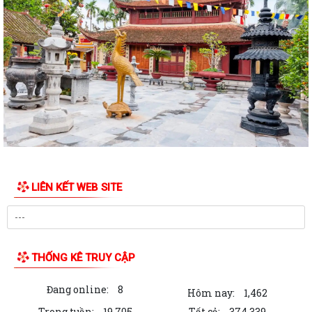
UBND XÃ VĨNH HÒA TỔ CHỨC NGÀY CHẠY OLYMPIC VÌ SỨC KHỎE
TOÀN DÂN NĂM 2026
XÃ VĨNH HÒA TỔ CHỨC TẬP HUẤN, DIỄN TẬP CÁC PHẦN VIỆC TRONG
NGÀY BẦU CỬ
Thông báo về ngày bầu cử, địa điểm bỏ phiếu, thời gian bỏ phiếu bầu
cử đại biểu Quốc hội khóa XVI...
Thông báo hưởng ứng phong trào “Toàn dân sử dụng năng lượng tiết
kiệm hiệu quả và Chiến dịch Giờ...
LIÊN KẾT WEB SITE
Toàn văn chương trình hành động của đồng chí Phạm Thành Trung -
Phó Bí thư Đảng ủy, Chủ tịch Ủy ban...
Toàn văn Chương trình hành động của đồng chí Vũ Thành Tô - Bí thư
Đảng ủy, Chủ tịch Hội đồng nhân...
THỐNG KÊ TRUY CẬP
Nghị quyết số 03/NQ-UBBC ngày 23/02/2026 của Ủy ban bầu cử xã về
Đang online:
8
việc lập và công bố danh sách...
Hôm nay:
1,462
Trong tuần:
19,705
Tất cả:
374,339