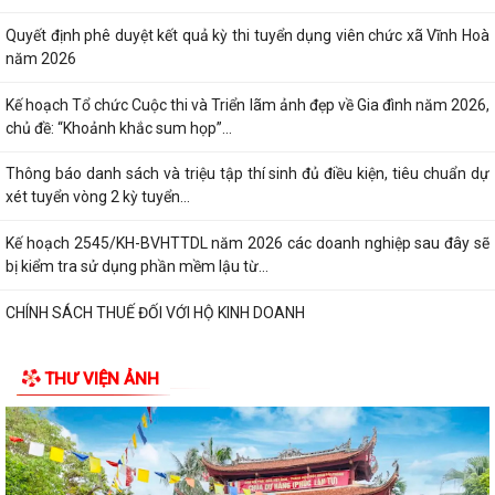
Quyết định phê duyệt kết quả kỳ thi tuyển dụng viên chức xã Vĩnh Hoà
năm 2026
Kế hoạch Tổ chức Cuộc thi và Triển lãm ảnh đẹp về Gia đình năm 2026,
chủ đề: “Khoảnh khắc sum họp”...
Thông báo danh sách và triệu tập thí sinh đủ điều kiện, tiêu chuẩn dự
xét tuyển vòng 2 kỳ tuyển...
Kế hoạch 2545/KH-BVHTTDL năm 2026 các doanh nghiệp sau đây sẽ
bị kiểm tra sử dụng phần mềm lậu từ...
CHÍNH SÁCH THUẾ ĐỐI VỚI HỘ KINH DOANH
XỬ PHẠT HÀNH CHÍNH TRONG LĨNH VỰC LƯU TRỮ
THƯ VIỆN ẢNH
5 điều hộ kinh doanh có doanh thu dưới 1 tỷ đồng cần lưu ý theo quy
định mới
Thông báo về việc nâng lương trước hạn đối với cán bộ