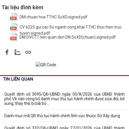
Tài liệu đính kèm
DM chuan hoa TTHC SoXD.signed.pdf
CV 6225 gui cac So nganh cong khai TTHC thuc hien truc
tuyen.signed.pdf
DM DVCTT lien quan den DN SoXD(chuan).signed.pdf
TIN LIÊN QUAN
Quyết định số 3095/QĐ-UBND ngày 05/8/2026 của UBND thành
phố Về việc công bố danh mục thủ tục hành chính được sửa đổi, bổ
sung, thay thế, bị bãi bỏ...
Danh mục mã QR thủ tục hành chính lĩnh vực thuộc Sở Xây dựng
Quyết định số 332/QĐ-UBND ngày 27/01/2026 của UBND thành