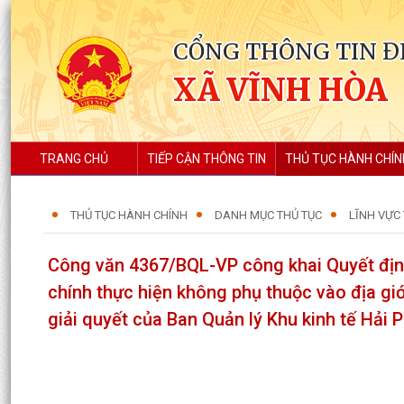
CỔNG THÔNG TIN Đ
XÃ VĨNH HÒA
TRANG CHỦ
TIẾP CẬN THÔNG TIN
THỦ TỤC HÀNH CHÍN
THỦ TỤC HÀNH CHÍNH
DANH MỤC THỦ TỤC
LĨNH VỰC
Công văn 4367/BQL-VP công khai Quyết địn
chính thực hiện không phụ thuộc vào địa gi
giải quyết của Ban Quản lý Khu kinh tế Hải 