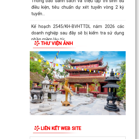
Thông báo danh sách và triệu tập thí sinh đủ
điều kiện, tiêu chuẩn dự xét tuyển vòng 2 kỳ
tuyển...
Kế hoạch 2545/KH-BVHTTDL năm 2026 các
doanh nghiệp sau đây sẽ bị kiểm tra sử dụng
phần mềm lậu từ...
THƯ VIỆN ẢNH
CHÍNH SÁCH THUẾ ĐỐI VỚI HỘ KINH DOANH
XỬ PHẠT HÀNH CHÍNH TRONG LĨNH VỰC LƯU
TRỮ
5 điều hộ kinh doanh có doanh thu dưới 1 tỷ
đồng cần lưu ý theo quy định mới
Thông báo về việc nâng lương trước hạn đối với
cán bộ
UBND XÃ VĨNH HÒA TỔ CHỨC NGÀY CHẠY
LIÊN KẾT WEB SITE
OLYMPIC VÌ SỨC KHỎE TOÀN DÂN NĂM 2026