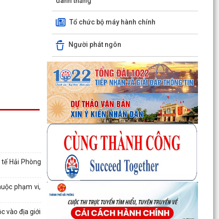
danh thắng
Tổ chức bộ máy hành chính
Người phát ngôn
Quyết định số 3091/QĐ-UBND ngày 05/8/2026
của UBND thành phố Về việc công bố thủ tục
 tế Hải Phòng
hành chính ban...
Quyết định số 3095/QĐ-UBND ngày 05/8/2026
huộc phạm vi,
của UBND thành phố Về việc công bố danh mục
thủ tục hành...
 vào địa giới