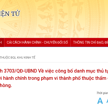
IỆN TỬ
H
CẢI CÁCH HÀNH CHÍNH - CHUYỂN ĐỔI SỐ
THÔNG TIN CHỈ ĐẠO, Đ
 THUỘC BQL KHU KINH TẾ
h 3703/QĐ-UBND Về việc công bố danh mục thủ t
ới hành chính trong phạm vi thành phố thuộc thẩm
Phòng.