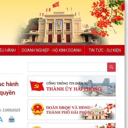
IỀU HÀNH
DOANH NGHIỆP - HỘ KINH DOANH
TIN TỨC - SỰ KIỆN
ục hành
 quyền
13/09/2025