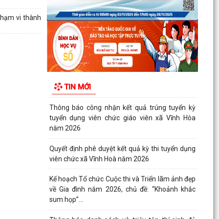
Quyết định công bố Người phát ngôn xã Vĩnh
Hoà
phạm vi thành
Thông báo đấu giá Quyền sử dụng đất tại thôn
Xuân Hùng ( cũ), xã Vĩnh Hòa, thành phố Hải
Phòng.
VI PHẠM HÀNH CHÍNH TRONG LĨNH VỰC ĐẦU
TIN MỚI
TƯ KINH DOANH
Thông báo công nhận kết quả trúng tuyển kỳ
tuyển dụng viên chức giáo viên xã Vĩnh Hòa
năm 2026
Quyết định phê duyệt kết quả kỳ thi tuyển dụng
viên chức xã Vĩnh Hoà năm 2026
Kế hoạch Tổ chức Cuộc thi và Triển lãm ảnh đẹp
về Gia đình năm 2026, chủ đề: “Khoảnh khắc
sum họp”...