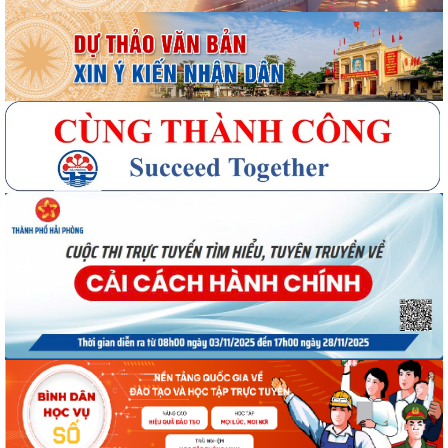
Quyết định số 3095/QĐ-UBND ngày 05/8/2026 của UBND thành phố
Về việc công bố danh mục thủ tục hành...
Quyết định công bố Người phát ngôn xã Vĩnh Hoà
Thông báo đấu giá Quyền sử dụng đất tại thôn Xuân Hùng ( cũ), xã
Vĩnh Hòa, thành phố Hải Phòng.
VI PHẠM HÀNH CHÍNH TRONG LĨNH VỰC ĐẦU TƯ KINH DOANH
Thông báo công nhận kết quả trúng tuyển kỳ tuyển dụng viên chức
giáo viên xã Vĩnh Hòa năm 2026
Quyết định phê duyệt kết quả kỳ thi tuyển dụng viên chức xã Vĩnh Hoà
năm 2026
Kế hoạch Tổ chức Cuộc thi và Triển lãm ảnh đẹp về Gia đình năm 2026,
chủ đề: “Khoảnh khắc sum họp”...
Thông báo danh sách và triệu tập thí sinh đủ điều kiện, tiêu chuẩn dự
xét tuyển vòng 2 kỳ tuyển...