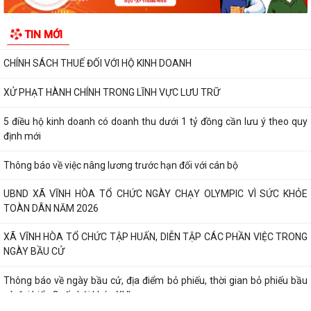
Kế hoạch 2545/KH-BVHTTDL năm 2026 các doanh nghiệp sau đây sẽ
TIN MỚI
bị kiểm tra sử dụng phần mềm lậu từ...
CHÍNH SÁCH THUẾ ĐỐI VỚI HỘ KINH DOANH
XỬ PHẠT HÀNH CHÍNH TRONG LĨNH VỰC LƯU TRỮ
5 điều hộ kinh doanh có doanh thu dưới 1 tỷ đồng cần lưu ý theo quy
định mới
Thông báo về việc nâng lương trước hạn đối với cán bộ
UBND XÃ VĨNH HÒA TỔ CHỨC NGÀY CHẠY OLYMPIC VÌ SỨC KHỎE
TOÀN DÂN NĂM 2026
XÃ VĨNH HÒA TỔ CHỨC TẬP HUẤN, DIỄN TẬP CÁC PHẦN VIỆC TRONG
NGÀY BẦU CỬ
Thông báo về ngày bầu cử, địa điểm bỏ phiếu, thời gian bỏ phiếu bầu
cử đại biểu Quốc hội khóa XVI...