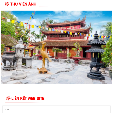
THƯ VIỆN ẢNH
Thông báo hưởng ứng phong trào “Toàn dân sử dụng năng lượng tiết
kiệm hiệu quả và Chiến dịch Giờ...
Toàn văn chương trình hành động của đồng chí Phạm Thành Trung -
Phó Bí thư Đảng ủy, Chủ tịch Ủy ban...
Toàn văn Chương trình hành động của đồng chí Vũ Thành Tô - Bí thư
Đảng ủy, Chủ tịch Hội đồng nhân...
Nghị quyết số 03/NQ-UBBC ngày 23/02/2026 của Ủy ban bầu cử xã về
việc lập và công bố danh sách...
Ngày 15/02/2026, Ủy ban Bầu cử thành phố Hải Phòng đã ban hành
Nghị quyết số 03/NQ-UBBC về việc lập...
Công an xã Vĩnh Hoà ra quân cao điểm tấn công, trấn áp tội phạm, bảo
đảm an ninh trật tự
LIÊN KẾT WEB SITE
Quyết định số 556/QĐ-UBND ngày 09/02/2026 của UBND thành phố
Hải Phòng về việc công bố danh mục...