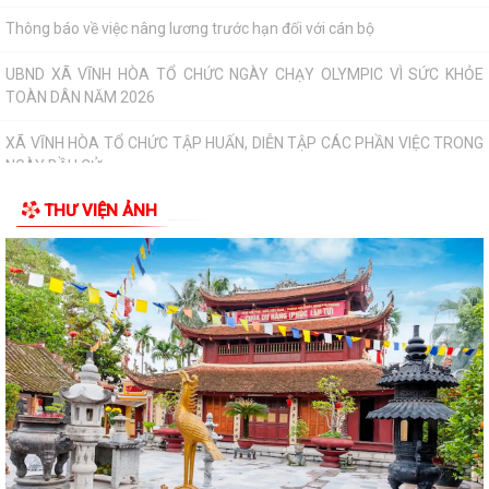
UBND XÃ VĨNH HÒA TỔ CHỨC NGÀY CHẠY OLYMPIC VÌ SỨC KHỎE
TOÀN DÂN NĂM 2026
XÃ VĨNH HÒA TỔ CHỨC TẬP HUẤN, DIỄN TẬP CÁC PHẦN VIỆC TRONG
NGÀY BẦU CỬ
Thông báo về ngày bầu cử, địa điểm bỏ phiếu, thời gian bỏ phiếu bầu
cử đại biểu Quốc hội khóa XVI...
THƯ VIỆN ẢNH
Thông báo hưởng ứng phong trào “Toàn dân sử dụng năng lượng tiết
kiệm hiệu quả và Chiến dịch Giờ...
Toàn văn chương trình hành động của đồng chí Phạm Thành Trung -
Phó Bí thư Đảng ủy, Chủ tịch Ủy ban...
Toàn văn Chương trình hành động của đồng chí Vũ Thành Tô - Bí thư
Đảng ủy, Chủ tịch Hội đồng nhân...
Nghị quyết số 03/NQ-UBBC ngày 23/02/2026 của Ủy ban bầu cử xã về
việc lập và công bố danh sách...
Ngày 15/02/2026, Ủy ban Bầu cử thành phố Hải Phòng đã ban hành