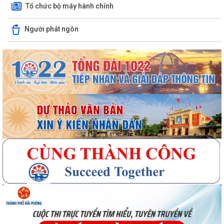
Tổ chức bộ máy hành chính
Người phát ngôn
Quyết định số 3091/QĐ-UBND ngày 05/8/2026 của UBND thành phố
Về việc công bố thủ tục hành chính ban...
Quyết định số 3095/QĐ-UBND ngày 05/8/2026 của UBND thành phố
Về việc công bố danh mục thủ tục hành...
Quyết định công bố Người phát ngôn xã Vĩnh Hoà
Thông báo đấu giá Quyền sử dụng đất tại thôn Xuân Hùng ( cũ), xã
Vĩnh Hòa, thành phố Hải Phòng.
VI PHẠM HÀNH CHÍNH TRONG LĨNH VỰC ĐẦU TƯ KINH DOANH
Thông báo công nhận kết quả trúng tuyển kỳ tuyển dụng viên chức
giáo viên xã Vĩnh Hòa năm 2026