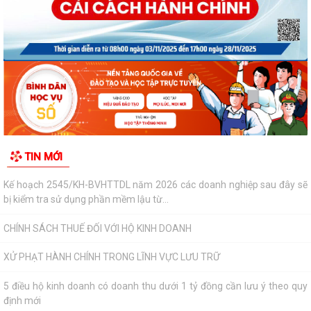
Quyết định phê duyệt kết quả kỳ thi tuyển dụng viên chức xã Vĩnh Hoà
năm 2026
Kế hoạch Tổ chức Cuộc thi và Triển lãm ảnh đẹp về Gia đình năm 2026,
chủ đề: “Khoảnh khắc sum họp”...
Thông báo danh sách và triệu tập thí sinh đủ điều kiện, tiêu chuẩn dự
xét tuyển vòng 2 kỳ tuyển...
Kế hoạch 2545/KH-BVHTTDL năm 2026 các doanh nghiệp sau đây sẽ
TIN MỚI
bị kiểm tra sử dụng phần mềm lậu từ...
CHÍNH SÁCH THUẾ ĐỐI VỚI HỘ KINH DOANH
XỬ PHẠT HÀNH CHÍNH TRONG LĨNH VỰC LƯU TRỮ
5 điều hộ kinh doanh có doanh thu dưới 1 tỷ đồng cần lưu ý theo quy
định mới
Thông báo về việc nâng lương trước hạn đối với cán bộ