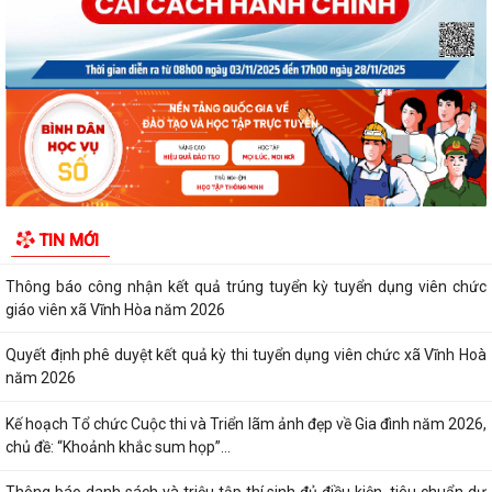
Về việc công bố thủ tục hành chính ban...
Quyết định số 3095/QĐ-UBND ngày 05/8/2026 của UBND thành phố
Về việc công bố danh mục thủ tục hành...
Quyết định công bố Người phát ngôn xã Vĩnh Hoà
Thông báo đấu giá Quyền sử dụng đất tại thôn Xuân Hùng ( cũ), xã
Vĩnh Hòa, thành phố Hải Phòng.
TIN MỚI
VI PHẠM HÀNH CHÍNH TRONG LĨNH VỰC ĐẦU TƯ KINH DOANH
Thông báo công nhận kết quả trúng tuyển kỳ tuyển dụng viên chức
giáo viên xã Vĩnh Hòa năm 2026
Quyết định phê duyệt kết quả kỳ thi tuyển dụng viên chức xã Vĩnh Hoà
năm 2026
Kế hoạch Tổ chức Cuộc thi và Triển lãm ảnh đẹp về Gia đình năm 2026,
chủ đề: “Khoảnh khắc sum họp”...