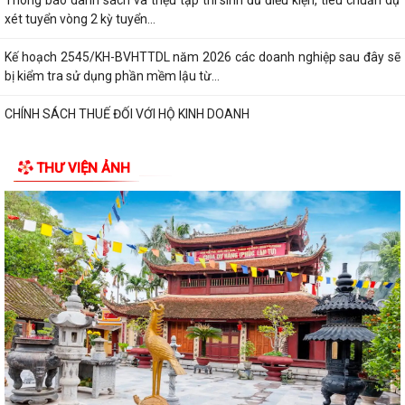
Thông báo danh sách và triệu tập thí sinh đủ điều kiện, tiêu chuẩn dự
xét tuyển vòng 2 kỳ tuyển...
Kế hoạch 2545/KH-BVHTTDL năm 2026 các doanh nghiệp sau đây sẽ
bị kiểm tra sử dụng phần mềm lậu từ...
CHÍNH SÁCH THUẾ ĐỐI VỚI HỘ KINH DOANH
XỬ PHẠT HÀNH CHÍNH TRONG LĨNH VỰC LƯU TRỮ
THƯ VIỆN ẢNH
5 điều hộ kinh doanh có doanh thu dưới 1 tỷ đồng cần lưu ý theo quy
định mới
Thông báo về việc nâng lương trước hạn đối với cán bộ
UBND XÃ VĨNH HÒA TỔ CHỨC NGÀY CHẠY OLYMPIC VÌ SỨC KHỎE
TOÀN DÂN NĂM 2026
XÃ VĨNH HÒA TỔ CHỨC TẬP HUẤN, DIỄN TẬP CÁC PHẦN VIỆC TRONG
NGÀY BẦU CỬ
Thông báo về ngày bầu cử, địa điểm bỏ phiếu, thời gian bỏ phiếu bầu