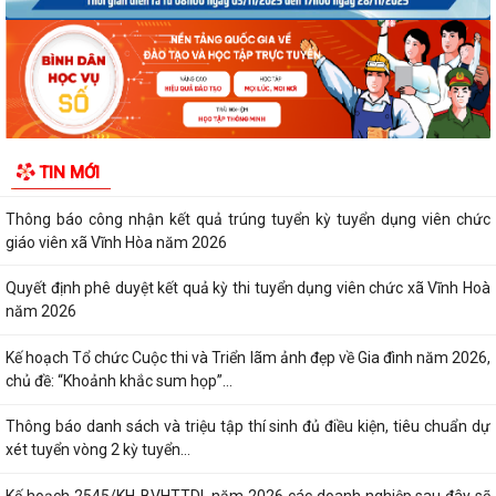
Về việc công bố danh mục thủ tục hành...
Quyết định công bố Người phát ngôn xã Vĩnh Hoà
Thông báo đấu giá Quyền sử dụng đất tại thôn Xuân Hùng ( cũ), xã
Vĩnh Hòa, thành phố Hải Phòng.
TIN MỚI
VI PHẠM HÀNH CHÍNH TRONG LĨNH VỰC ĐẦU TƯ KINH DOANH
Thông báo công nhận kết quả trúng tuyển kỳ tuyển dụng viên chức
giáo viên xã Vĩnh Hòa năm 2026
Quyết định phê duyệt kết quả kỳ thi tuyển dụng viên chức xã Vĩnh Hoà
năm 2026
Kế hoạch Tổ chức Cuộc thi và Triển lãm ảnh đẹp về Gia đình năm 2026,
chủ đề: “Khoảnh khắc sum họp”...
Thông báo danh sách và triệu tập thí sinh đủ điều kiện, tiêu chuẩn dự
xét tuyển vòng 2 kỳ tuyển...
Kế hoạch 2545/KH-BVHTTDL năm 2026 các doanh nghiệp sau đây sẽ