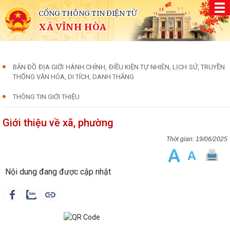
CỔNG THÔNG TIN ĐIỆN TỬ
XÃ VĨNH HÒA
BẢN ĐỒ ĐỊA GIỚI HÀNH CHÍNH, ĐIỀU KIỆN TỰ NHIÊN, LỊCH SỬ, TRUYỀN
THỐNG VĂN HÓA, DI TÍCH, DANH THẮNG
THÔNG TIN GIỚI THIỆU
Giới thiệu về xã, phường
19/06/2025
Nội dung đang được cập nhật