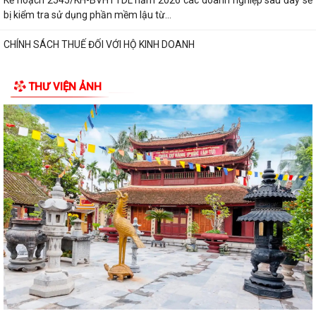
bị kiểm tra sử dụng phần mềm lậu từ...
CHÍNH SÁCH THUẾ ĐỐI VỚI HỘ KINH DOANH
XỬ PHẠT HÀNH CHÍNH TRONG LĨNH VỰC LƯU TRỮ
THƯ VIỆN ẢNH
5 điều hộ kinh doanh có doanh thu dưới 1 tỷ đồng cần lưu ý theo quy
định mới
Thông báo về việc nâng lương trước hạn đối với cán bộ
UBND XÃ VĨNH HÒA TỔ CHỨC NGÀY CHẠY OLYMPIC VÌ SỨC KHỎE
TOÀN DÂN NĂM 2026
XÃ VĨNH HÒA TỔ CHỨC TẬP HUẤN, DIỄN TẬP CÁC PHẦN VIỆC TRONG
NGÀY BẦU CỬ
Thông báo về ngày bầu cử, địa điểm bỏ phiếu, thời gian bỏ phiếu bầu
cử đại biểu Quốc hội khóa XVI...
Thông báo hưởng ứng phong trào “Toàn dân sử dụng năng lượng tiết