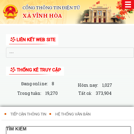
CỔNG THÔNG TIN ĐIỆN TỬ
XÃ VĨNH HÒA
LIÊN KẾT WEB SITE
THỐNG KÊ TRUY CẬP
Đang online:
8
Hôm nay:
1,027
Trong tuần:
19,270
Tất cả:
373,904
TIẾP CẬN THÔNG TIN
HỆ THỐNG VĂN BẢN
TÌM KIẾM