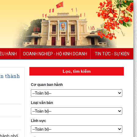
IỀU HÀNH
DOANH NGHIỆP - HỘ KINH DOANH
TIN TỨC - SỰ KIỆN
Lọc, tìm kiếm
àn thành
Cơ quan ban hành
Loại văn bản
Lĩnh vực
 thành phố