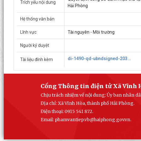
Trích yếu nội dung
Hải Phòng
Hệ thống văn bản
Lĩnh vực
Tài nguyên - Môi trường
Người ký duyệt
di-1490-qd-ubndsigned-20310638219241861648412.pdf
Tài liệu đính kèm
Cổng Thông tin điện tử Xã Vĩnh 
Chịu trách nhiệm về nội dung: Ủy ban nhân dâ
Địa chỉ: Xã Vĩnh Hòa, thành phố Hải Phòng.
Điện thoại: 0915 541 872.
Email: phamvantiep.vb@haiphong.gov.vn.